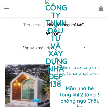
Skip
to
content
Trang chủ
/
Nhà Bê tông khí AAC
LỌC
Mẫu nhà bê
tông khí 2 tầng 3
phòng ngủ Châu