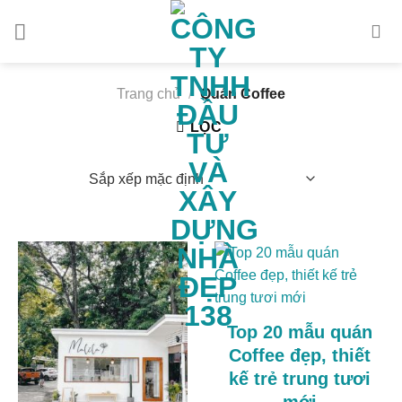
Skip
to
content
Trang chủ
/
Quán Coffee
LỌC
Top 20 mẫu quán
Coffee đẹp, thiết
kế trẻ trung tươi
mới