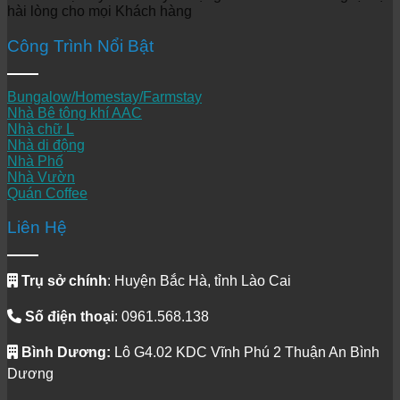
hài lòng cho mọi Khách hàng
Công Trình Nổi Bật
Bungalow/Homestay/Farmstay
Nhà Bê tông khí AAC
Nhà chữ L
Nhà di động
Nhà Phố
Nhà Vườn
Quán Coffee
Liên Hệ
Trụ sở chính
: Huyện Bắc Hà, tỉnh Lào Cai
Số điện thoại
: 0961.568.138
Bình Dương:
Lô G4.02 KDC Vĩnh Phú 2 Thuận An Bình
Dương