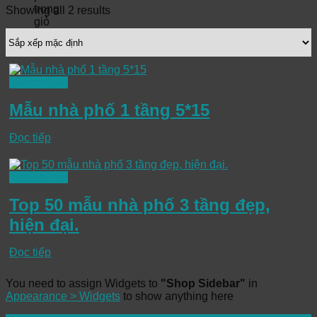
trong
Showing all 2 results
giỏ
hàng.
Xem chi tiết
Mẫu nhà phố 1 tầng 5*15
Đọc tiếp
Xem chi tiết
Top 50 mẫu nhà phố 3 tầng đẹp,
hiện đại.
Đọc tiếp
You need to assign Widgets to
"Shop Sidebar"
in
Appearance > Widgets
to show anything here