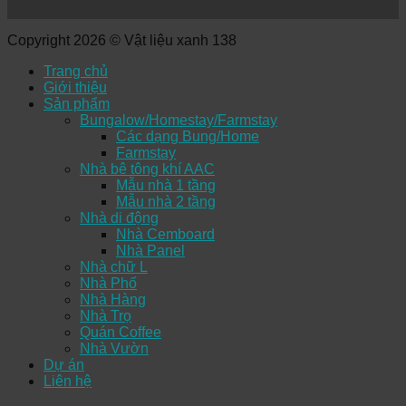
Copyright 2026 © Vật liệu xanh 138
Trang chủ
Giới thiệu
Sản phẩm
Bungalow/Homestay/Farmstay
Các dạng Bung/Home
Farmstay
Nhà bê tông khí AAC
Mẫu nhà 1 tầng
Mẫu nhà 2 tầng
Nhà di động
Nhà Cemboard
Nhà Panel
Nhà chữ L
Nhà Phố
Nhà Hàng
Nhà Trọ
Quán Coffee
Nhà Vườn
Dự án
Liên hệ