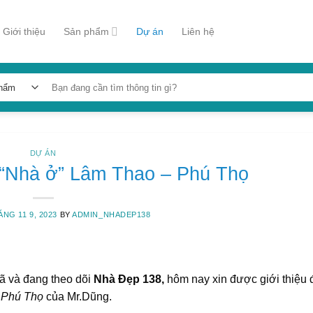
Giới thiệu
Sản phẩm
Dự án
Liên hệ
Tìm
kiếm:
DỰ ÁN
ế “Nhà ở” Lâm Thao – Phú Thọ
NG 11 9, 2023
BY
ADMIN_NHADEP138
đã và đang theo dõi
Nhà Đẹp 138,
hôm nay xin được giới thiệu 
 Phú Thọ
của Mr.Dũng.