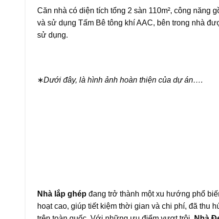
Căn nhà có diện tích tổng 2 sàn 110m², công năng gồ
và sử dụng Tấm Bê tông khí AAC, bên trong nhà được 
sử dụng.
∗
Dưới đây, là hình ảnh hoàn thiện của dự án….
Nhà lắp ghép
đang trở thành một xu hướng phổ biến 
hoạt cao, giúp tiết kiệm thời gian và chi phí, đã th
trên toàn quốc. Với những ưu điểm vượt trội,
Nhà Đ