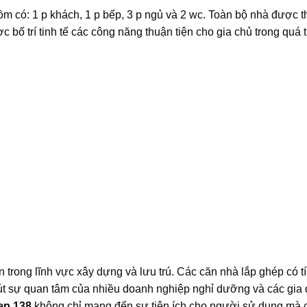
m có: 1 p khách, 1 p bếp, 3 p ngủ và 2 wc. Toàn bộ nhà được th
bố trí tinh tế các công năng thuận tiện cho gia chủ trong quá t
trong lĩnh vực xây dựng và lưu trú. Các căn nhà lắp ghép có tí
u hút sự quan tâm của nhiều doanh nghiệp nghỉ dưỡng và các gia 
ẹp 138
không chỉ mang đến sự tiện ích cho người sử dụng mà 