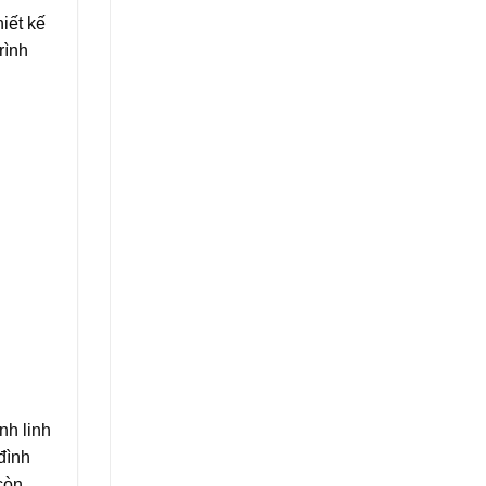
iết kế
rình
nh linh
đình
còn