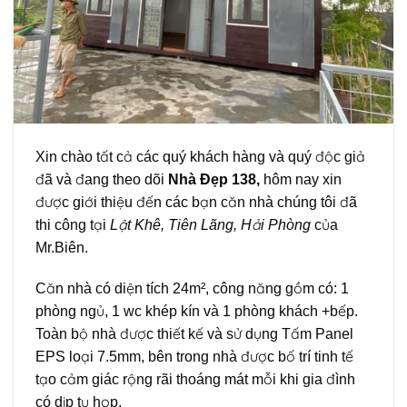
Xin chào tất cả các quý khách hàng và quý độc giả
đã và đang theo dõi
Nhà Đẹp 138,
hôm nay xin
được giới thiệu đến các bạn căn nhà chúng tôi đã
thi công tại
Lật Khê, Tiên Lãng, Hải Phòng
của
Mr.Biên.
Căn nhà có diện tích 24m², công năng gồm có: 1
phòng ngủ, 1 wc khép kín và 1 phòng khách +bếp.
Toàn bộ nhà được thiết kế và sử dụng Tấm Panel
EPS loại 7.5mm, bên trong nhà được bố trí tinh tế
tạo cảm giác rộng rãi thoáng mát mỗi khi gia đình
có dịp tụ họp.